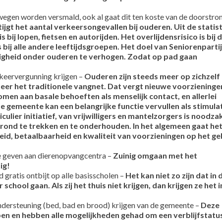
egen worden versmald, ook al gaat dit ten koste van de doorstro
ijgt het aantal verkeersongevallen bij ouderen. Uit de statis
s bij lopen, fietsen en autorijden. Het overlijdensrisico is bij 
bij alle andere leeftijdsgroepen. Het doel van Seniorenpartij
ligheid onder ouderen te verhogen. Zodat op pad gaan
keervergunning krijgen –
Ouderen zijn steeds meer op zichzelf
meer het traditionele vangnet. Dat vergt nieuwe voorzieninge
en aan basale behoeften als menselijk contact, en allerlei
e gemeente kan een belangrijke functie vervullen als stimula
ulier initiatief, van vrijwilligers en mantelzorgers is noodzak
grond te trekken en te onderhouden. In het algemeen gaat he
id, betaalbaarheid en kwaliteit van voorzieningen op het ge
 geven aan dierenopvangcentra –
Zuinig omgaan met het
ig!
ratis ontbijt op alle basisscholen –
Het kan niet zo zijn dat in d
chool gaan. Als zij het thuis niet krijgen, dan krijgen ze het i
ersteuning (bed, bad en brood) krijgen van de gemeente –
Deze
 en hebben alle mogelijkheden gehad om een verblijfstatus