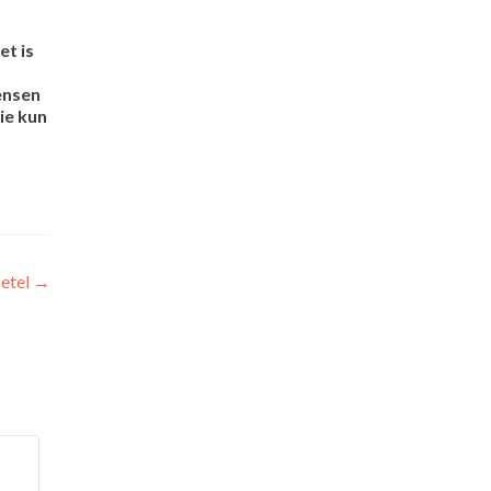
et is
ensen
ie kun
zetel
→