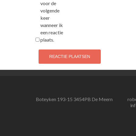
voor de
volgende
keer
wanneer ik
een reactie
plaats.
Boteyken 193-15 3454PB De Meern
rob
in