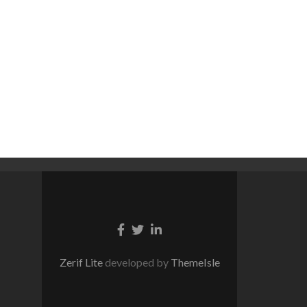
Facebook
Twitter
Linkedin
link
link
link
Zerif Lite
developed by
ThemeIsle