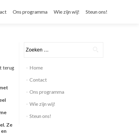
d springen
act
Ons programma
Wie zijn wij!
Steun ons!
Zoeken naar:
t terug
Home
Contact
 met
Ons programma
eel
Wie zijn wij!
mme
Steun ons!
el. Ze
 en