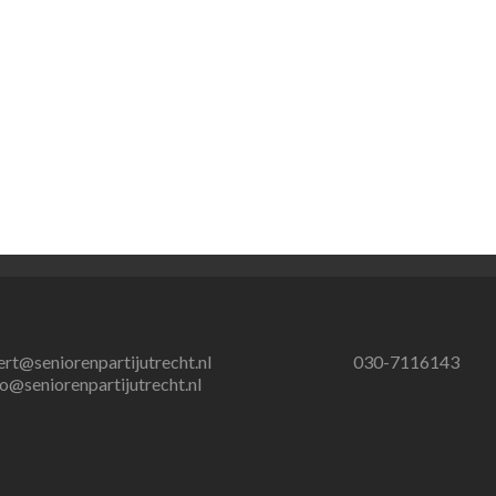
ert@seniorenpartijutrecht.nl
030-7116143
fo@seniorenpartijutrecht.nl