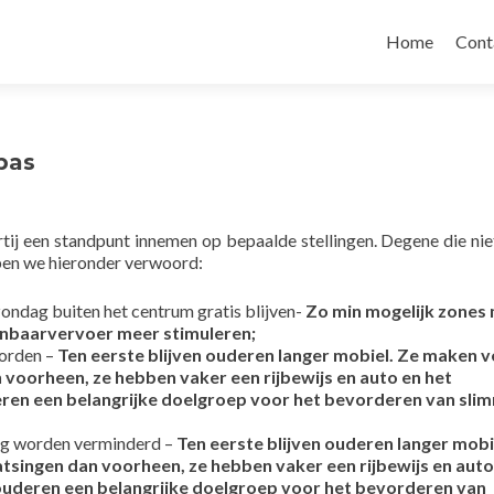
Naar de inhou
Home
Cont
pas
tij een standpunt innemen op bepaalde stellingen. Degene die nie
ben we hieronder verwoord:
ndag buiten het centrum gratis blijven-
Zo min mogelijk zones
enbaarvervoer meer stimuleren;
worden –
Ten eerste blijven ouderen langer mobiel. Ze maken v
 voorheen, ze hebben vaker een rijbewijs en auto en het
eren een belangrijke doelgroep voor het bevorderen van sli
mag worden verminderd –
Ten eerste blijven ouderen langer mobi
tsingen dan voorheen, ze hebben vaker een rijbewijs en auto
 ouderen een belangrijke doelgroep voor het bevorderen van