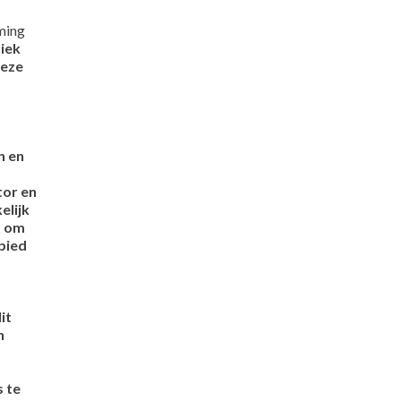
ming
tiek
deze
n en
tor en
elijk
t om
bied
it
n
 te