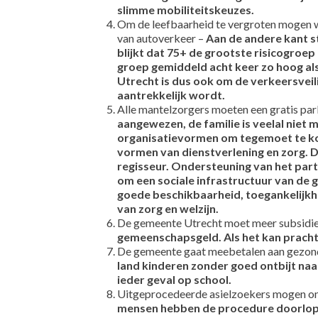
slimme mobiliteitskeuzes.
Om de leefbaarheid te vergroten mogen w
van autoverkeer –
Aan de andere kant st
blijkt dat 75+ de grootste risicogroep i
groep gemiddeld acht keer zo hoog als 
Utrecht is dus ook om de verkeersvei
aantrekkelijk wordt.
Alle mantelzorgers moeten een gratis par
aangewezen, de familie is veelal niet 
organisatievormen om tegemoet te kom
vormen van dienstverlening en zorg. D
regisseur. Ondersteuning van het partic
om een sociale infrastructuur van de 
goede beschikbaarheid, toegankelijkhe
van zorg en welzijn.
De gemeente Utrecht moet meer subsidie
gemeenschapsgeld. Als het kan pracht
De gemeente gaat meebetalen aan gezond g
land kinderen zonder goed ontbijt naar s
ieder geval op school.
Uitgeprocedeerde asielzoekers mogen ond
mensen hebben de procedure doorlopen