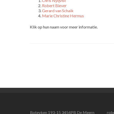
Chris Nyqvist
Robert Biever
Gerard van Schaik
Marie Christine Hermus
Klik op hun naam voor meer informatie.
Boteyken 193-15 3454PB De Meern
rob