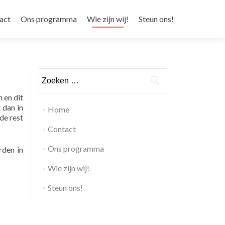
d springen
act
Ons programma
Wie zijn wij!
Steun ons!
Zoeken naar:
 en dit
 dan in
Home
de rest
Contact
Ons programma
rden in
Wie zijn wij!
Steun ons!